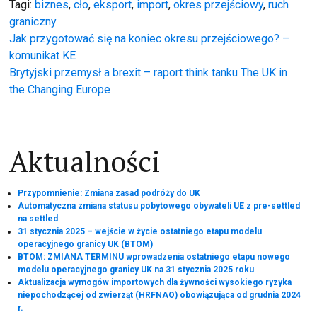
Tagi:
biznes
,
cło
,
eksport
,
import
,
okres przejściowy
,
ruch
graniczny
Nawigacja
Jak przygotować się na koniec okresu przejściowego? –
komunikat KE
wpisu
Brytyjski przemysł a brexit – raport think tanku The UK in
the Changing Europe
Aktualności
Przypomnienie: Zmiana zasad podróży do UK
Automatyczna zmiana statusu pobytowego obywateli UE z pre-settled
na settled
31 stycznia 2025 – wejście w życie ostatniego etapu modelu
operacyjnego granicy UK (BTOM)
BTOM: ZMIANA TERMINU wprowadzenia ostatniego etapu nowego
modelu operacyjnego granicy UK na 31 stycznia 2025 roku
Aktualizacja wymogów importowych dla żywności wysokiego ryzyka
niepochodzącej od zwierząt (HRFNAO) obowiązująca od grudnia 2024
r.