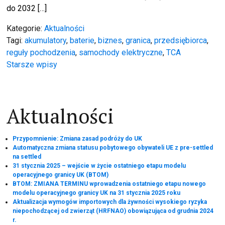
do 2032 […]
Kategorie:
Aktualności
Tagi:
akumulatory
,
baterie
,
biznes
,
granica
,
przedsiębiorca
,
reguły pochodzenia
,
samochody elektryczne
,
TCA
Nawigacja
Starsze wpisy
po
Aktualności
wpisach
Przypomnienie: Zmiana zasad podróży do UK
Automatyczna zmiana statusu pobytowego obywateli UE z pre-settled
na settled
31 stycznia 2025 – wejście w życie ostatniego etapu modelu
operacyjnego granicy UK (BTOM)
BTOM: ZMIANA TERMINU wprowadzenia ostatniego etapu nowego
modelu operacyjnego granicy UK na 31 stycznia 2025 roku
Aktualizacja wymogów importowych dla żywności wysokiego ryzyka
niepochodzącej od zwierząt (HRFNAO) obowiązująca od grudnia 2024
r.