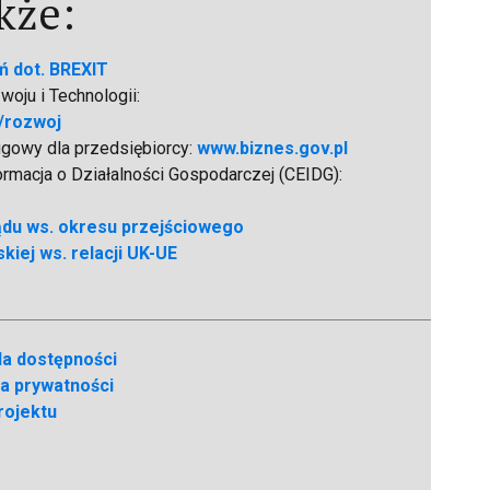
kże:
ń dot. BREXIT
oju i Technologii:
/rozwoj
ugowy dla przedsiębiorcy:
www.biznes.gov.pl
formacja o Działalności Gospodarczej (CEIDG):
ądu ws. okresu przejściowego
kiej ws. relacji UK-UE
la dostępności
ka prywatności
rojektu