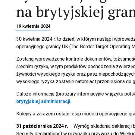
na brytyjskiej gra
19 kwietnia 2024
30 kwietnia 2024 r. to dzień, w którym nastąpi wprowad
operacyjnego granicy UK (The Border Target Operating 
Zostaną wprowadzone kontrole dokumentów, tożsamości
średnim ryzyku, w tym produktów pochodzenia zwierzęceg
żywności wysokiego ryzyka oraz pasz niepochodzących
wysokiego ryzyka zostanie natomiast przeniesiona do g
Dalsze informacje (broszury informacyjne w języku pol
brytyjskiej administracji
.
Kolejny a zarazem ostatni etap modelu operacyjnego gra
31 października 2024 r.
– Wymóg składania deklaracji 
Security declarations) w przypadku przywozu do Wielkiej 