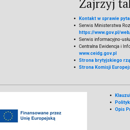
Zajrzyj ta
Kontakt w sprawie pyta
Serwis Ministerstwa Rozw
https://www.gov.pl/web
Serwis informacyjno-usł
Centralna Ewidencja i In
www.ceidg.gov.pl
Strona brytyjskiego rz
Strona Komisji Europejs
Klauzu
Polity
Opis P