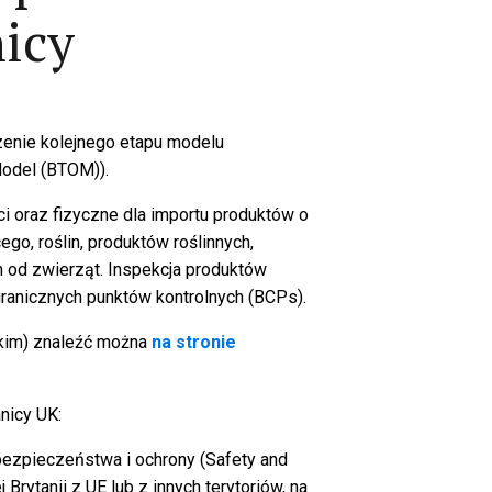
nicy
zenie kolejnego etapu modelu
Model (BTOM)).
 oraz fizyczne dla importu produktów o
o, roślin, produktów roślinnych,
 od zwierząt. Inspekcja produktów
ranicznych punktów kontrolnych (BCPs).
skim) znaleźć można
na stronie
nicy UK:
bezpieczeństwa i ochrony (Safety and
Brytanii z UE lub z innych terytoriów, na