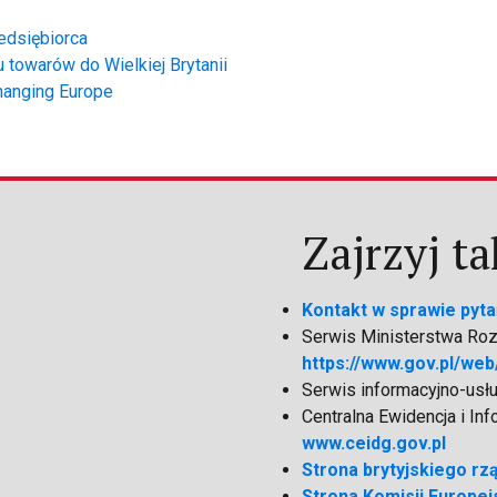
edsiębiorca
 towarów do Wielkiej Brytanii
Changing Europe
Zajrzyj ta
Kontakt w sprawie pyta
Serwis Ministerstwa Rozw
https://www.gov.pl/web
Serwis informacyjno-usł
Centralna Ewidencja i In
www.ceidg.gov.pl
Strona brytyjskiego rz
Strona Komisji Europejs