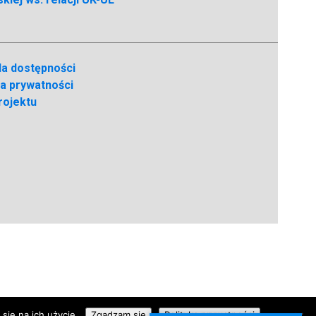
la dostępności
ka prywatności
rojektu
się na ich użycie.
Zgadzam się
Polityka prywatności