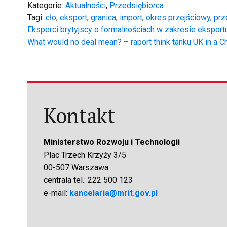
Kategorie:
Aktualności
,
Przedsiębiorca
Tagi:
cło
,
eksport
,
granica
,
import
,
okres przejściowy
,
prz
Nawigacja
Eksperci brytyjscy o formalnościach w zakresie eksportu
What would no deal mean? – raport think tanku UK in a 
wpisu
Kontakt
Ministerstwo Rozwoju i Technologii
Plac Trzech Krzyży 3/5
00-507 Warszawa
centrala tel.: 222 500 123
e-mail:
kancelaria@mrit.gov.pl