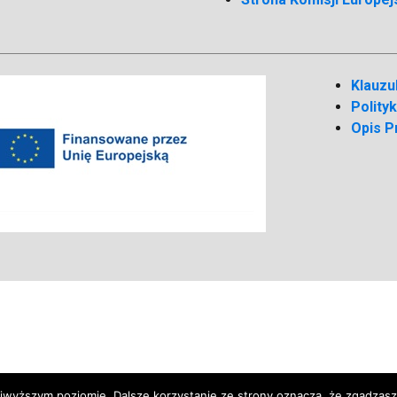
Klauzu
Polity
Opis P
ajwyższym poziomie. Dalsze korzystanie ze strony oznacza, że zgadzasz 