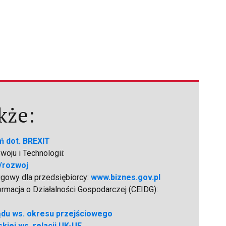
kże:
ń dot. BREXIT
oju i Technologii:
/rozwoj
ugowy dla przedsiębiorcy:
www.biznes.gov.pl
formacja o Działalności Gospodarczej (CEIDG):
ądu ws. okresu przejściowego
kiej ws. relacji UK-UE