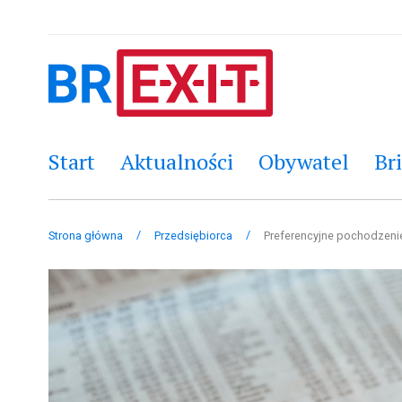
Start
Aktualności
Obywatel
Bri
/
/
Strona główna
Przedsiębiorca
Preferencyjne pochodzeni