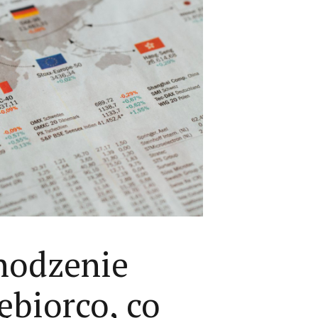
hodzenie
ębiorco, co