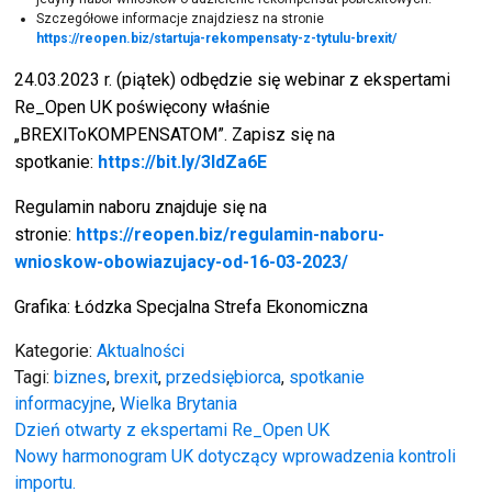
Szczegółowe informacje znajdziesz na stronie
https://reopen.biz/startuja-rekompensaty-z-tytulu-brexit/
24.03.2023 r. (piątek) odbędzie się webinar z ekspertami
Re_Open UK poświęcony właśnie
„BREXIToKOMPENSATOM”. Zapisz się na
spotkanie:
https://bit.ly/3ldZa6E
Regulamin naboru znajduje się na
stronie:
https://reopen.biz/regulamin-naboru-
wnioskow-obowiazujacy-od-16-03-2023/
Grafika: Łódzka Specjalna Strefa Ekonomiczna
Kategorie:
Aktualności
Tagi:
biznes
,
brexit
,
przedsiębiorca
,
spotkanie
informacyjne
,
Wielka Brytania
Nawigacja
Dzień otwarty z ekspertami Re_Open UK
Nowy harmonogram UK dotyczący wprowadzenia kontroli
importu.