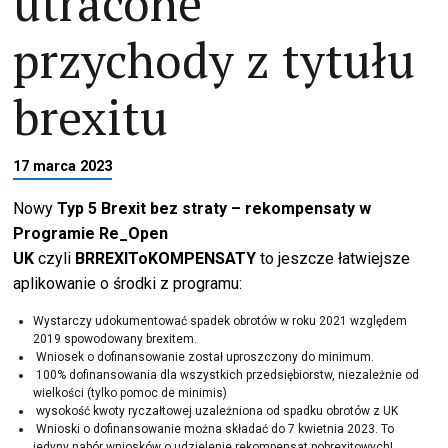
utracone
przychody z tytułu
brexitu
17 marca 2023
Nowy
Typ 5 Brexit bez straty – rekompensaty
w
Programie Re_Open
UK
czyli
BRREXIToKOMPENSATY
to jeszcze łatwiejsze
aplikowanie o środki z programu:
Wystarczy udokumentować spadek obrotów w roku 2021 względem
2019 spowodowany brexitem.
Wniosek o dofinansowanie został uproszczony do minimum.
100% dofinansowania dla wszystkich przedsiębiorstw, niezależnie od
wielkości (tylko pomoc de minimis)
wysokość kwoty ryczałtowej uzależniona od spadku obrotów z UK
Wnioski o dofinansowanie można składać do 7 kwietnia 2023. To
jedyny nabór wniosków o udzielenie rekompensat pobrexitowych!