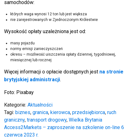
samochodów:
których waga wynosi 12 ton lub jest większa
nie zarejestrowanych w Zjednoczonym Królestwie
Wysokość opłaty uzależniona jest od:
masy pojazdu
normy emisji zanieczyszczeń
okresu – możliwość uiszczenia opłaty dziennej, tygodniowej,
miesięcznej lub rocznej
Więcej informacji o opłacie dostępnych jest
na stronie
brytyjskiej administracji
.
Foto: Pixabay
Kategorie:
Aktualności
Tagi:
biznes
,
granica
,
kierowca
,
przedsiębiorca
,
ruch
graniczny
,
transport drogowy
,
Wielka Brytania
Nawigacja
Access2Markets – zaproszenie na szkolenie on-line 6
czerwca 2023 r.