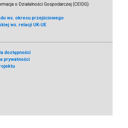
formacja o Działalności Gospodarczej (CEIDG):
ądu ws. okresu przejściowego
kiej ws. relacji UK-UE
la dostępności
ka prywatności
rojektu