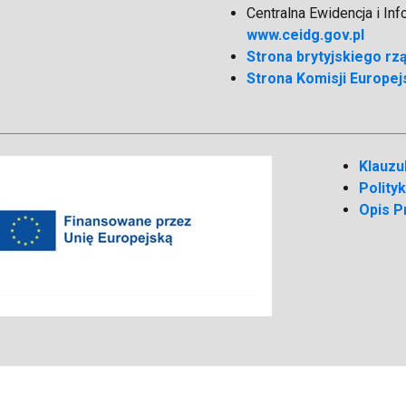
Centralna Ewidencja i In
www.ceidg.gov.pl
Strona brytyjskiego rz
Strona Komisji Europejs
Klauzu
Polity
Opis P