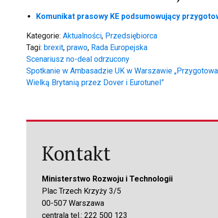
Komunikat prasowy KE podsumowujący przygotowa
Kategorie:
Aktualności
,
Przedsiębiorca
Tagi:
brexit
,
prawo
,
Rada Europejska
Nawigacja
Scenariusz no-deal odrzucony
Spotkanie w Ambasadzie UK w Warszawie „Przygotowan
wpisu
Wielką Brytanią przez Dover i Eurotunel”
Kontakt
Ministerstwo Rozwoju i Technologii
Plac Trzech Krzyży 3/5
00-507 Warszawa
centrala tel.: 222 500 123