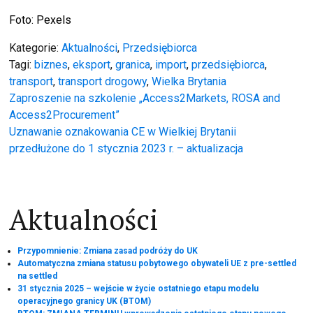
Foto: Pexels
Kategorie:
Aktualności
,
Przedsiębiorca
Tagi:
biznes
,
eksport
,
granica
,
import
,
przedsiębiorca
,
transport
,
transport drogowy
,
Wielka Brytania
Nawigacja
Zaproszenie na szkolenie „Access2Markets, ROSA and
Access2Procurement”
wpisu
Uznawanie oznakowania CE w Wielkiej Brytanii
przedłużone do 1 stycznia 2023 r. – aktualizacja
Aktualności
Przypomnienie: Zmiana zasad podróży do UK
Automatyczna zmiana statusu pobytowego obywateli UE z pre-settled
na settled
31 stycznia 2025 – wejście w życie ostatniego etapu modelu
operacyjnego granicy UK (BTOM)