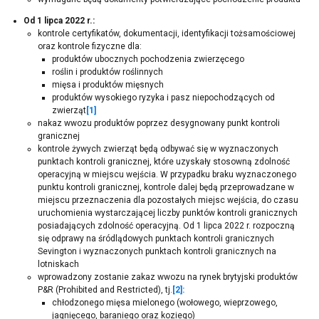
Od 1 lipca 2022 r.:
kontrole certyfikatów, dokumentacji, identyfikacji tożsamościowej
oraz kontrole fizyczne dla:
produktów ubocznych pochodzenia zwierzęcego
roślin i produktów roślinnych
mięsa i produktów mięsnych
produktów wysokiego ryzyka i pasz niepochodzących od
zwierząt
[1]
nakaz wwozu produktów poprzez desygnowany punkt kontroli
granicznej
kontrole żywych zwierząt będą odbywać się w wyznaczonych
punktach kontroli granicznej, które uzyskały stosowną zdolność
operacyjną w miejscu wejścia. W przypadku braku wyznaczonego
punktu kontroli granicznej, kontrole dalej będą przeprowadzane w
miejscu przeznaczenia dla pozostałych miejsc wejścia, do czasu
uruchomienia wystarczającej liczby punktów kontroli granicznych
posiadających zdolność operacyjną. Od 1 lipca 2022 r. rozpoczną
się odprawy na śródlądowych punktach kontroli granicznych
Sevington i wyznaczonych punktach kontroli granicznych na
lotniskach
wprowadzony zostanie zakaz wwozu na rynek brytyjski produktów
P&R (Prohibited and Restricted), tj.
[2]:
chłodzonego mięsa mielonego (wołowego, wieprzowego,
jagnięcego, baraniego oraz koziego)