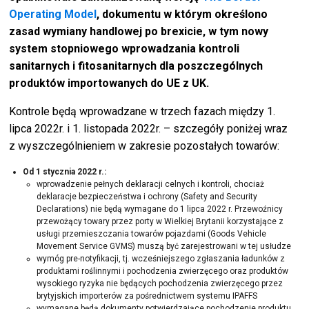
Operating Model
, dokumentu w którym określono
zasad wymiany handlowej po brexicie, w tym nowy
system stopniowego wprowadzania kontroli
sanitarnych i fitosanitarnych dla poszczególnych
produktów importowanych do UE z UK.
Kontrole będą wprowadzane w trzech fazach między 1.
lipca 2022r. i 1. listopada 2022r. – szczegóły poniżej wraz
z wyszczególnieniem w zakresie pozostałych towarów:
Od 1 stycznia 2022 r.:
wprowadzenie pełnych deklaracji celnych i kontroli, chociaż
deklaracje bezpieczeństwa i ochrony (Safety and Security
Declarations) nie będą wymagane do 1 lipca 2022 r. Przewoźnicy
przewożący towary przez porty w Wielkiej Brytanii korzystające z
usługi przemieszczania towarów pojazdami (Goods Vehicle
Movement Service GVMS) muszą być zarejestrowani w tej usłudze
wymóg pre-notyfikacji, tj. wcześniejszego zgłaszania ładunków z
produktami roślinnymi i pochodzenia zwierzęcego oraz produktów
wysokiego ryzyka nie będących pochodzenia zwierzęcego przez
brytyjskich importerów za pośrednictwem systemu IPAFFS
wymagane będą dokumenty potwierdzające pochodzenie produktu