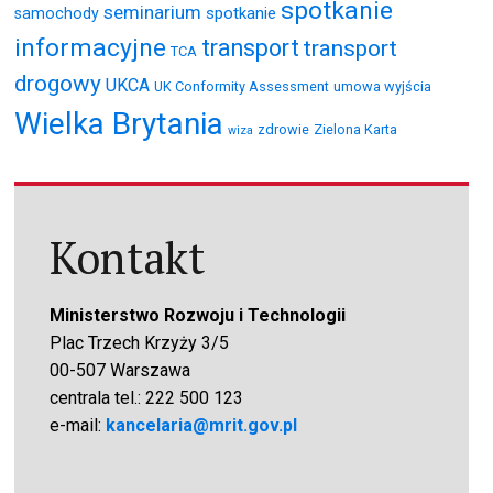
spotkanie
seminarium
spotkanie
samochody
informacyjne
transport
transport
TCA
drogowy
UKCA
UK Conformity Assessment
umowa wyjścia
Wielka Brytania
zdrowie
Zielona Karta
wiza
Kontakt
Ministerstwo Rozwoju i Technologii
Plac Trzech Krzyży 3/5
00-507 Warszawa
centrala tel.: 222 500 123
e-mail:
kancelaria@mrit.gov.pl