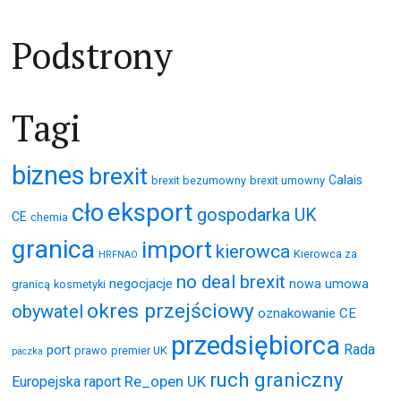
Podstrony
Tagi
biznes
brexit
Calais
brexit bezumowny
brexit umowny
eksport
cło
gospodarka UK
CE
chemia
granica
import
kierowca
Kierowca za
HRFNAO
no deal brexit
negocjacje
nowa umowa
granicą
kosmetyki
okres przejściowy
obywatel
oznakowanie CE
przedsiębiorca
Rada
port
prawo
premier UK
paczka
ruch graniczny
Re_open UK
Europejska
raport