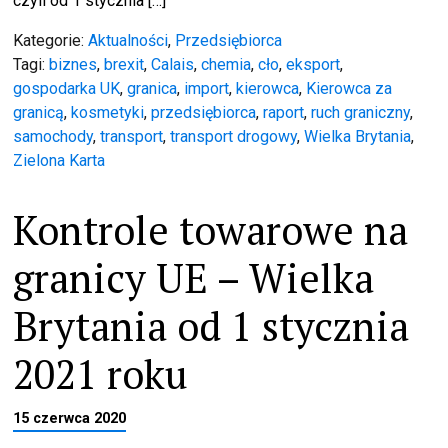
czyli od 1 stycznia […]
Kategorie:
Aktualności
,
Przedsiębiorca
Tagi:
biznes
,
brexit
,
Calais
,
chemia
,
cło
,
eksport
,
gospodarka UK
,
granica
,
import
,
kierowca
,
Kierowca za
granicą
,
kosmetyki
,
przedsiębiorca
,
raport
,
ruch graniczny
,
samochody
,
transport
,
transport drogowy
,
Wielka Brytania
,
Zielona Karta
Kontrole towarowe na
granicy UE – Wielka
Brytania od 1 stycznia
2021 roku
15 czerwca 2020