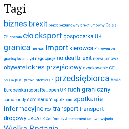
Tagi
biznes
brexit
Calais
brexit bezumowny
brexit umowny
eksport
cło
gospodarka UK
CE
chemia
granica
import
kierowca
Kierowca za
HRFNAO
no deal brexit
negocjacje
nowa umowa
granicą
kosmetyki
okres przejściowy
obywatel
oznakowanie CE
przedsiębiorca
Rada
port
prawo
premier UK
paczka
ruch graniczny
Re_open UK
Europejska
raport
spotkanie
seminarium
spotkanie
samochody
informacyjne
transport
transport
TCA
drogowy
UKCA
UK Conformity Assessment
umowa wyjścia
Wielka Brytania