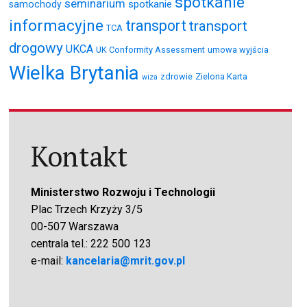
spotkanie
seminarium
spotkanie
samochody
informacyjne
transport
transport
TCA
drogowy
UKCA
UK Conformity Assessment
umowa wyjścia
Wielka Brytania
zdrowie
Zielona Karta
wiza
Kontakt
Ministerstwo Rozwoju i Technologii
Plac Trzech Krzyży 3/5
00-507 Warszawa
centrala tel.: 222 500 123
e-mail:
kancelaria@mrit.gov.pl