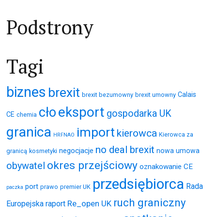
po
Podstrony
wpisach
Tagi
biznes
brexit
Calais
brexit bezumowny
brexit umowny
eksport
cło
gospodarka UK
CE
chemia
granica
import
kierowca
Kierowca za
HRFNAO
no deal brexit
negocjacje
nowa umowa
granicą
kosmetyki
okres przejściowy
obywatel
oznakowanie CE
przedsiębiorca
Rada
port
prawo
premier UK
paczka
ruch graniczny
Re_open UK
Europejska
raport