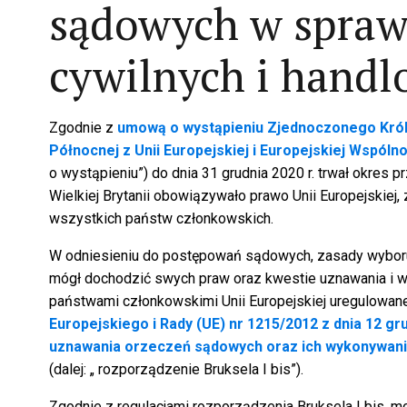
sądowych w spra
cywilnych i hand
Zgodnie z
umową o wystąpieniu Zjednoczonego Królest
Północnej z Unii Europejskiej i Europejskiej Wspóln
o wystąpieniu”) do dnia 31 grudnia 2020 r. trwał okres p
Wielkiej Brytanii obowiązywało prawo Unii Europejskiej
wszystkich państw członkowskich.
W odniesieniu do postępowań sądowych, zasady wybor
mógł dochodzić swych praw oraz kwestie uznawania i 
państwami członkowskimi Unii Europejskiej uregulowa
Europejskiego i Rady (UE) nr 1215/2012 z dnia 12 grud
uznawania orzeczeń sądowych oraz ich wykonywania
(dalej: „ rozporządzenie Bruksela I bis”).
Zgodnie z regulacjami rozporządzenia Bruksela I bis, 