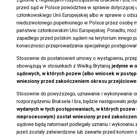
przed sąd w Polsce powództwa w sprawie dotyczącej 
członkowskiego Unii Europejskiej albo w sprawie o ods
niedozwolonego popełnionego w Polsce przez osobę m
państwie członkowskim Unii Europejskiej. Ponadto, moż
zapadłego przed polskim sądem na terytorium innego 
konieczności przeprowadzania specjalnego postępowan
Stosownie do postanowień umowy o wystąpieniu, przepi
obowiązują w stosunkach z Wielką Brytanią
jedynie w 
sądowych, w których pozew (albo wniosek w postę
wniesiony przed zakończeniem okresu przejściow
Stosownie do powyższego, uznawanie i wykonywanie orz
rozporządzeniu Bruksela I bis, będzie następowało jedy
wydanych w tych postępowaniach, w których pozew 
nieprocesowym) został wniesiony przed zakończen
sądowe będą natomiast podlegały uznaniu i wykonaniu
jeżeli zostały zatwierdzone lub zawarte przed końcem 