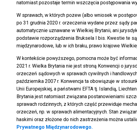
natomiast pozostaje termin wszczęcia postępowania 
W sprawach, w których pozew (albo wniosek w postępo
po 31 grudnia 2020 r. orzeczenia wydane przez sądy p
automatycznie uznawane w Wielkiej Brytanii, ani jurysdy
podstawie rozporządzenia Bruksela I bis. Kwestie te 
międzynarodowe, lub w ich braku, prawo krajowe Wielkiej
W kontekście powyższego, pomocna może być informacja
2021 r. Wielka Brytania nie jest stroną Konwencji o jury
orzeczeń sądowych w sprawach cywilnych i handlowych,
października 2007 r. Konwencja ta obowiązuje w stosu
Unii Europejskiej, a państwami EFTA tj. Islandią, Liecht
Brytania jest natomiast związana postanowieniami szc
sprawach rodzinnych, z których część przewiduje mech
orzeczeń, np. w sprawach alimentacyjnych. Stan związani
haskimi oraz złożone do nich zastrzeżenia można ustali
Prywatnego Międzynarodowego.