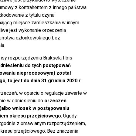
umowy z kontrahentem z innego państwa
zkodowanie z tytułu czynu
ającą miejsce zamieszkania w innym
liwe jest wykonanie orzeczenia
państwa członkowskiego bez
ia.
sy rozporządzenia Bruksela I bis
odniesieniu do tych postępowań
powaniu nieprocesowym) został
ego
,
to jest do dnia 31 grudnia 2020 r.
eczeń, w oparciu o regulacje zawarte w
nie w odniesieniu do
orzeczeń
(albo wniosek w postępowaniu
iem okresu przejściowego
. Ugody
 zgodnie z omawianym rozporządzeniem,
okresu przejściowego. Bez znaczenia