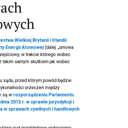
wach
lowych
wa Wielkiej Brytanii i Irlandii
oty Energii Atomowej
(dalej: „umowa
rzejściowy, w trakcie którego wobec
, z takim samym skutkiem jak wobec
u sądu, przed którym powód będzie
wykonalności orzeczeń między
ne są w
rozporządzeniu Parlamentu
nia 2012 r. w sprawie jurysdykcji i
 w sprawach cywilnych i handlowych
możliwe jest przykładowo wytoczenie