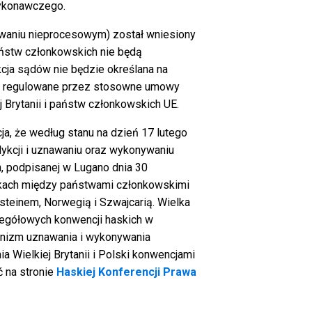
wykonawczego.
waniu nieprocesowym) został wniesiony
aństw członkowskich nie będą
kcja sądów nie będzie określana na
są regulowane przez stosowne umowy
 Brytanii i państw członkowskich UE.
, że według stanu na dzień 17 lutego
sdykcji i uznawaniu oraz wykonywaniu
 podpisanej w Lugano dnia 30
nkach między państwami członkowskimi
ensteinem, Norwegią i Szwajcarią. Wielka
zegółowych konwencji haskich w
anizm uznawania i wykonywania
a Wielkiej Brytanii i Polski konwencjami
ć na stronie
Haskiej Konferencji Prawa