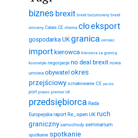
biznes
brexit
brexit bezumowny
brexit
eksport
cło
Calais
CE
umowny
chemia
granica
gospodarka UK
HRFNAO
import
kierowca
Kierowca za granicą
no deal brexit
negocjacje
nowa
kosmetyki
okres
obywatel
umowa
przejściowy
oznakowanie CE
paczka
port
prawo
premier UK
przedsiębiorca
Rada
ruch
Re_open UK
Europejska
raport
graniczny
seminarium
samochody
spotkanie
spotkanie