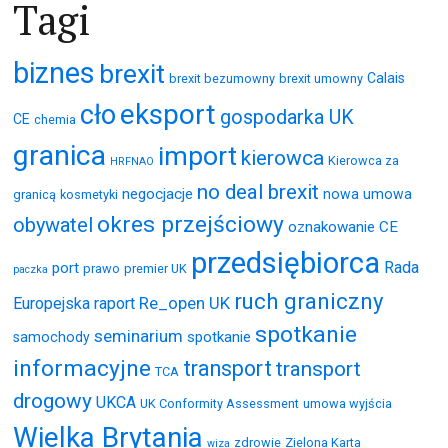
Tagi
biznes
brexit
Calais
brexit bezumowny
brexit umowny
eksport
cło
gospodarka UK
CE
chemia
granica
import
kierowca
Kierowca za
HRFNAO
no deal brexit
negocjacje
nowa umowa
granicą
kosmetyki
okres przejściowy
obywatel
oznakowanie CE
przedsiębiorca
Rada
port
prawo
premier UK
paczka
ruch graniczny
Re_open UK
Europejska
raport
spotkanie
seminarium
spotkanie
samochody
informacyjne
transport
transport
TCA
drogowy
UKCA
UK Conformity Assessment
umowa wyjścia
Wielka Brytania
zdrowie
Zielona Karta
wiza