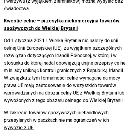
i warzywa (z wyjątkiem ziemniaków) można wysyłać bez
świadectwa.
Kwestie celne – przesyłka niekomercyjna towarów
spożywczych do Wielkiej Brytanii
Od 1 stycznia 2021 r. Wielka Brytania nie należy do unii
celnej Unii Europejskiej (UE), za wyjątkiem szczególnych
rozwiązań dotyczących Irlandii Północnej, w której i w
stosunku do której nadal obowiązują unijne przepisy celne,
m.in. aby uniknąć kontroli granicznych z Republiką Irlandii.
W związku z tym formalności celne wymagane na mocy
prawa UE mają zastosowanie do wszystkich towarów
wprowadzanych na obszar celny UE z Wielkiej Brytanii lub
wywożonych z tego obszaru celnego do Wielkiej Brytanii.
W zakresie towarów spożywczych niehandlowych
przesyłanych w paczkach
nie ma ograniczeń w ich
wywozie z UE
.