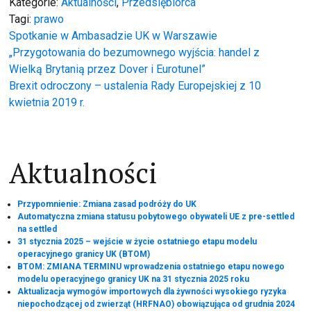
Kategorie:
Aktualności
,
Przedsiębiorca
Tagi:
prawo
Nawigacja
Spotkanie w Ambasadzie UK w Warszawie
„Przygotowania do bezumownego wyjścia: handel z
wpisu
Wielką Brytanią przez Dover i Eurotunel”
Brexit odroczony – ustalenia Rady Europejskiej z 10
kwietnia 2019 r.
Aktualności
Przypomnienie: Zmiana zasad podróży do UK
Automatyczna zmiana statusu pobytowego obywateli UE z pre-settled
na settled
31 stycznia 2025 – wejście w życie ostatniego etapu modelu
operacyjnego granicy UK (BTOM)
BTOM: ZMIANA TERMINU wprowadzenia ostatniego etapu nowego
modelu operacyjnego granicy UK na 31 stycznia 2025 roku
Aktualizacja wymogów importowych dla żywności wysokiego ryzyka
niepochodzącej od zwierząt (HRFNAO) obowiązująca od grudnia 2024