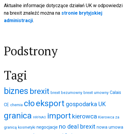
Aktualne informacje dotyczące działań UK w odpowiedzi
na brexit znaleźć można na
stronie brytyjskiej
administracji
.
Podstrony
Tagi
biznes
brexit
Calais
brexit bezumowny
brexit umowny
eksport
cło
gospodarka UK
CE
chemia
granica
import
kierowca
Kierowca za
HRFNAO
no deal brexit
negocjacje
nowa umowa
granicą
kosmetyki