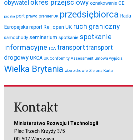
okres przejściowy
obywatel
oznakowanie CE
przedsiębiorca
Rada
port
prawo
premier UK
paczka
ruch graniczny
Re_open UK
Europejska
raport
spotkanie
seminarium
spotkanie
samochody
informacyjne
transport
transport
TCA
drogowy
UKCA
UK Conformity Assessment
umowa wyjścia
Wielka Brytania
zdrowie
Zielona Karta
wiza
Kontakt
Ministerstwo Rozwoju i Technologii
Plac Trzech Krzyży 3/5
00-507 Warszawa