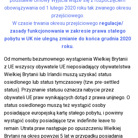
podstawie Umowy Wyjścia wiąże się z rozpoczęciem
obowiązywania od 1 lutego 2020 roku tak zwanego okresu
przejściowego.
W czasie trwania okresu przejściowego
regulacje/
zasady funkcjonowania w zakresie prawa stałego
pobytu w UK
nie ulegną
zmianie
d
o końca grudnia 2020
roku.
Od momentu bezumownego wystąpienia Wielkiej Brytanii
z UE wszyscy obywatele UE nieposiadający obywatelstwa
Wielkiej Brytanii lub Irlandii muszą uzyskać status
osiedlonego lub status tymczasowy (tzw. pre-settled
status). Przyznanie statusu oznacza nabycie przez
obywateli UE praw wynikających dotąd z prawa unijnego. O
status osiedlonego muszą też wystąpić osoby
posiadające europejską kartę stałego pobytu, i powinny
wystąpić osoby posiadające tzw. indefinite leave to
remain. Utrata praw następuje po opuszczeniu Wielkiej
Brytanii na okres powyżej 5 lat w przypadku posiadania