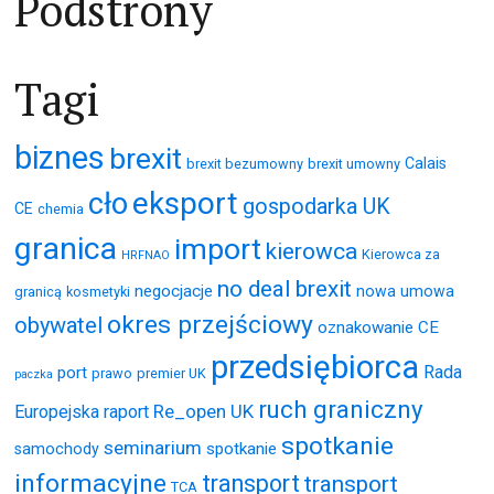
Podstrony
Tagi
biznes
brexit
Calais
brexit bezumowny
brexit umowny
eksport
cło
gospodarka UK
CE
chemia
granica
import
kierowca
Kierowca za
HRFNAO
no deal brexit
negocjacje
nowa umowa
granicą
kosmetyki
okres przejściowy
obywatel
oznakowanie CE
przedsiębiorca
Rada
port
prawo
premier UK
paczka
ruch graniczny
Re_open UK
Europejska
raport
spotkanie
seminarium
spotkanie
samochody
informacyjne
transport
transport
TCA