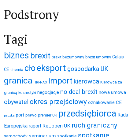
Podstrony
Tagi
biznes
brexit
Calais
brexit bezumowny
brexit umowny
eksport
cło
gospodarka UK
CE
chemia
granica
import
kierowca
Kierowca za
HRFNAO
no deal brexit
negocjacje
nowa umowa
granicą
kosmetyki
okres przejściowy
obywatel
oznakowanie CE
przedsiębiorca
Rada
port
prawo
premier UK
paczka
ruch graniczny
Re_open UK
Europejska
raport
spotkanie
seminarium
spotkanie
samochody