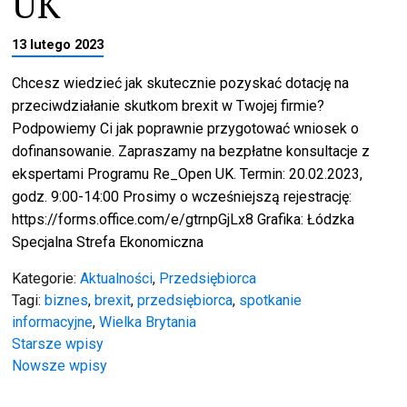
UK
13 lutego 2023
Chcesz wiedzieć jak skutecznie pozyskać dotację na
przeciwdziałanie skutkom brexit w Twojej firmie?
Podpowiemy Ci jak poprawnie przygotować wniosek o
dofinansowanie. Zapraszamy na bezpłatne konsultacje z
ekspertami Programu Re_Open UK. Termin: 20.02.2023,
godz. 9:00-14:00 Prosimy o wcześniejszą rejestrację:
https://forms.office.com/e/gtrnpGjLx8 Grafika: Łódzka
Specjalna Strefa Ekonomiczna
Kategorie:
Aktualności
,
Przedsiębiorca
Tagi:
biznes
,
brexit
,
przedsiębiorca
,
spotkanie
informacyjne
,
Wielka Brytania
Nawigacja
Starsze wpisy
Nowsze wpisy
po