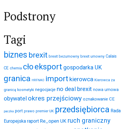
wpisach
Podstrony
Tagi
biznes
brexit
Calais
brexit bezumowny
brexit umowny
eksport
cło
gospodarka UK
CE
chemia
granica
import
kierowca
Kierowca za
HRFNAO
no deal brexit
negocjacje
nowa umowa
granicą
kosmetyki
okres przejściowy
obywatel
oznakowanie CE
przedsiębiorca
Rada
port
prawo
premier UK
paczka
ruch graniczny
Re_open UK
Europejska
raport