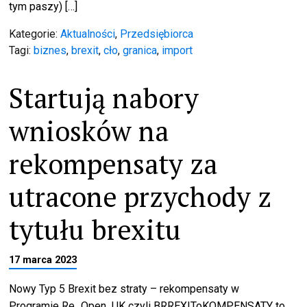
tym paszy) […]
Kategorie:
Aktualności
,
Przedsiębiorca
Tagi:
biznes
,
brexit
,
cło
,
granica
,
import
Startują nabory
wniosków na
rekompensaty za
utracone przychody z
tytułu brexitu
17 marca 2023
Nowy Typ 5 Brexit bez straty – rekompensaty w
Programie Re_Open UK czyli BRREXIToKOMPENSATY to