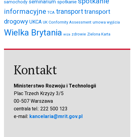
spotkanie
seminarium
spotkanie
samochody
informacyjne
transport
transport
TCA
drogowy
UKCA
UK Conformity Assessment
umowa wyjścia
Wielka Brytania
zdrowie
Zielona Karta
wiza
Kontakt
Ministerstwo Rozwoju i Technologii
Plac Trzech Krzyży 3/5
00-507 Warszawa
centrala tel.: 222 500 123
e-mail:
kancelaria@mrit.gov.pl