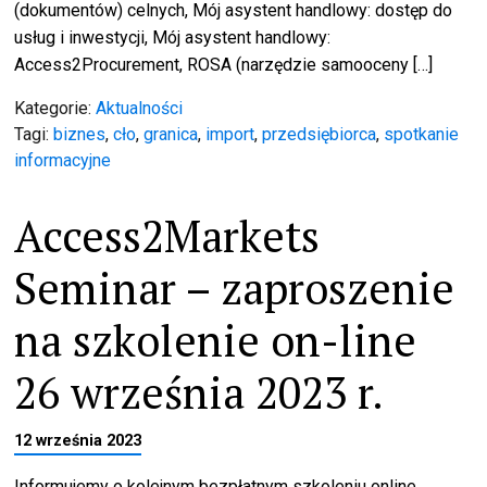
(dokumentów) celnych, Mój asystent handlowy: dostęp do
usług i inwestycji, Mój asystent handlowy:
Access2Procurement, ROSA (narzędzie samooceny […]
Kategorie:
Aktualności
Tagi:
biznes
,
cło
,
granica
,
import
,
przedsiębiorca
,
spotkanie
informacyjne
Access2Markets
Seminar – zaproszenie
na szkolenie on-line
26 września 2023 r.
12 września 2023
Informujemy o kolejnym bezpłatnym szkoleniu online