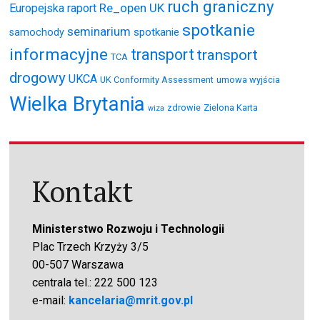
ruch graniczny
Re_open UK
Europejska
raport
spotkanie
seminarium
spotkanie
samochody
informacyjne
transport
transport
TCA
drogowy
UKCA
UK Conformity Assessment
umowa wyjścia
Wielka Brytania
zdrowie
Zielona Karta
wiza
Kontakt
Ministerstwo Rozwoju i Technologii
Plac Trzech Krzyży 3/5
00-507 Warszawa
centrala tel.: 222 500 123
e-mail:
kancelaria@mrit.gov.pl