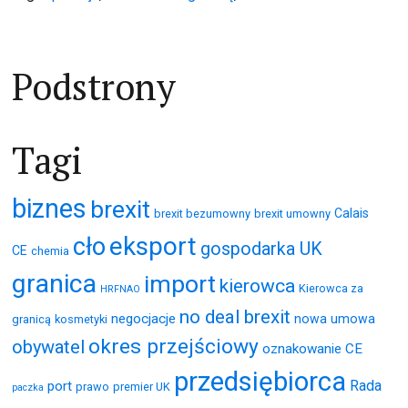
Podstrony
Tagi
biznes
brexit
Calais
brexit bezumowny
brexit umowny
eksport
cło
gospodarka UK
CE
chemia
granica
import
kierowca
Kierowca za
HRFNAO
no deal brexit
negocjacje
nowa umowa
granicą
kosmetyki
okres przejściowy
obywatel
oznakowanie CE
przedsiębiorca
Rada
port
prawo
premier UK
paczka